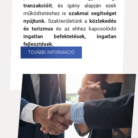
tranzakcióit
, és igény alapján ezek
működtetéshez is
szakmai segítséget
nyújtunk.
Szakterületünk a
közlekedés
és turizmus
és az ehhez kapcsolódó
ingatlan befektetések, ingatlan
fejlesztések.
TOVÁBBI INFORMÁCIÓ