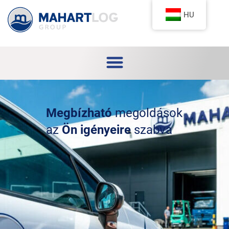
HU
Megbízható
megoldások
az
Ön igényeire
szabva