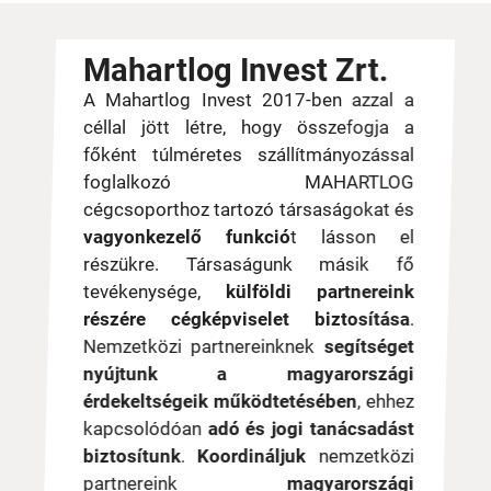
Mahartlog Invest Zrt.
A Mahartlog Invest 2017-ben azzal a
céllal jött létre, hogy összefogja a
főként túlméretes szállítmányozással
foglalkozó MAHARTLOG
cégcsoporthoz tartozó társaságokat és
vagyonkezelő funkció
t lásson el
részükre. Társaságunk másik fő
tevékenysége,
külföldi partnereink
részére cégképviselet biztosítása
.
Nemzetközi partnereinknek
segítséget
nyújtunk a magyarországi
érdekeltségeik működtetésében
, ehhez
kapcsolódóan
adó és jogi tanácsadást
biztosítunk
.
Koordináljuk
nemzetközi
partnereink
magyarországi