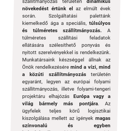
szállítmányozás területén
dinamikus
növekedést értünk el
az elmúlt évek
során. Szolgáltatási palettánk
kiemelkedő ága a speciális,
túlsúlyos
és túlméretes szállítmányozás.
A
túlméretes szállítási feladatok
ellátására szélesíthető ponyvás és
nyitott szerelvényekkel is rendelkezünk.
Munkatársaink készséggel állnak az
Önök rendelkezésére
mind a vízi, mind
a közúti szállítmányozás
területén
egyaránt, legyen az európai folyami
szállítmányozás, illetve folyami-tengeri
projektáru elhajózás
Európa vagy a
világ bármely más pontjára
. Az
ügyfelek teljes körű logisztikai
kiszolgálása mellett az igények
magas
színvonalú és egyben