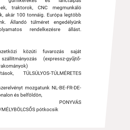
, gumikerekes és lánctalpas
pek, traktorok, CNC megmunkáló
ük, akár 100 tonnáig. Európa legtöbb
nk. Állandó túlméret engedélyünk
yamatos rendelkezésre állást.
zetközi közúti fuvarozás saját
zállítmányozás (expressz-gyűjtő-
 rakományok)
lítások, TÚLSÚLYOS-TÚLMÉRETES
 szerelvényt mozgatunk NL-BE-FR-DE-
nalon és belföldön,
ÍTHETŐ PONYVÁS
MÉLYBÖLCSŐS pótkocsik