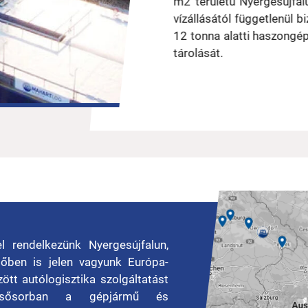
m2 területű Nyergesújfal
vízállásától függetlenül 
12 tonna alatti haszongép
tárolását.
l rendelkezünk Nyergesújfalun,
őben is jelen vagyunk Európa-
tt autólogisztika szolgáltatást
elsősorban a gépjármű és