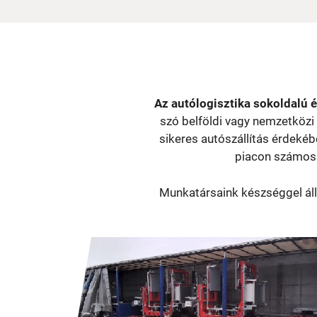
Az autólogisztika sokoldalú é
szó belföldi vagy nemzetközi
sikeres autószállítás érdekébe
piacon számos l
Munkatársaink készséggel ál