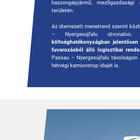
haszongépjármű, mezőgazdasági e
területén.
Az ütemezett menetrend szerint köz
– Nyergesújfalu útvonalon, 
költséghatékonyságban jelentősen 
fuvarozásból álló logisztikai rends
Passau – Nyergesújfalu távolságon 
hétvégi kamionstop idejét is.