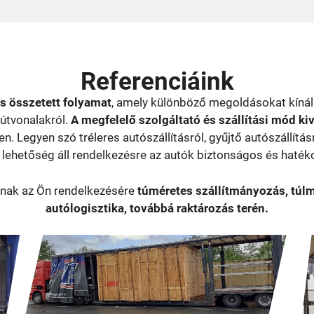
Referenciáink
s összetett folyamat
, amely különböző megoldásokat kínál 
 útvonalakról.
A megfelelő szolgáltató és szállítási mód k
n. Legyen szó tréleres autószállításról, gyűjtő autószállítá
ehetőség áll rendelkezésre az autók biztonságos és hatéko
lnak az Ön rendelkezésére
túméretes szállítmányozás, túlmé
autólogisztika, továbbá raktározás terén.