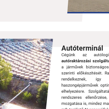
Autóterminál
Cégünk az autólog
autóraktározási szolgálta
a járművek biztonságos
szerinti előkészítését. R
rendelkeznek, így
haszongépjárművek optim
elhelyezésre. Szolgálta
rendszeres ellenőrzése,
mozgatása is, mindez max