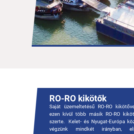
RO-RO kikötők
Saját üzemeltetésű RO-RO kikötőve
ezen kívül több másik RO-RO kiköt
szerte. Kelet- és Nyugat-Európa közö
végzünk mindkét irányban, 