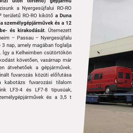
vízi úton történő) gépjármű
ázisunk a Nyergesújfalui RO-RO
² területű RO-RO kikötő
a Duna
ja a személygépjárművek és a 12
be- és kirakodását
. Ütemezett
lheim – Passau – Nyergesújfalu
ő 3 nap, amely magában foglalja
. Így a Kelheimben csütörtökön
kodást követően, vasárnap már
en átvehetőek a gépjárművek.
ált fuvarozás közúti előfutása
kabotázs fuvarozási tilalom
eink LF3-4 és LF7-8 típusúak,
emélygépjárművek és a 3,5 t