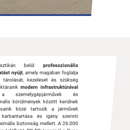
isztikán belül
professzionális
tást nyújt
, amely magában foglalja
 tárolását, kezelését és szükség
aktáraink
modern infrastruktúrával
 a személygépjárművek és
ális körülmények között kerülnek
tásaink közé tartozik a járművek
 karbantartása és igény szerinti
imális biztonság mellett.
A 26.000