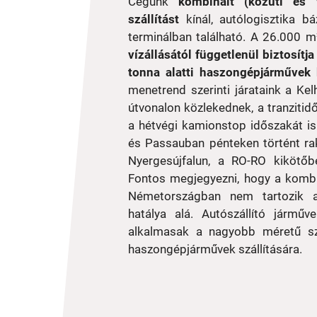
Cégünk
kombinált (közúti és 
szállítást
kínál, autólogisztika b
terminálban található. A 26.000 m
vízállásától függetlenül biztosít
tonna alatti haszongépjárművek 
menetrend szerinti járataink a Ke
útvonalon közlekednek, a tranzitid
a hétvégi kamionstop időszakát is
és Passauban pénteken történt ra
Nyergesújfalun, a RO-RO kikötőb
Fontos megjegyezni, hogy a kombin
Németországban nem tartozik a 
hatálya alá.
Autószállító járműv
alkalmasak a nagyobb méretű sz
haszongépjárművek szállítására.