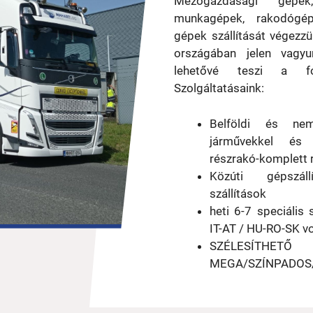
Mezőgazdasági gépek
munkagépek, rakodógé
gépek szállítását végezz
országában jelen vagyu
lehetővé teszi a fol
Szolgáltatásaink:
Belföldi és nem
járművekkel és s
részrakó-komplett
Közúti gépszál
szállítások
heti 6-7 speciális
IT-AT / HU-RO-SK vo
SZÉLES
MEGA/SZÍNPADOS/