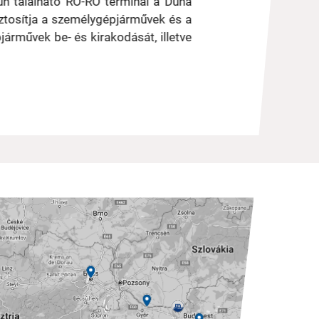
un található RO-RO terminál a Duna
biztosítja a személygépjárművek és a
járművek be- és kirakodását, illetve